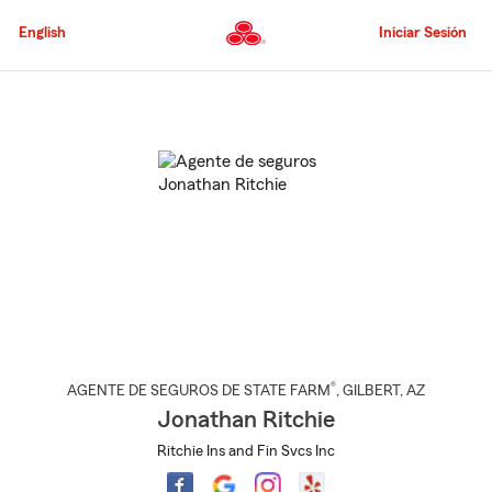
Pasar
al
English
Iniciar Sesión
contenido
principal
Comienzo
del
contenido
principal
®
AGENTE DE SEGUROS DE STATE FARM
,
GILBERT
, AZ
Jonathan Ritchie
Ritchie Ins and Fin Svcs Inc