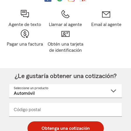
Agente de texto
Llamar al agente
Email al agente
Pagar una factura
Obtén una tarjeta
de identificación
¿Le gustaría obtener una cotización?
Seleccione un producto
Seleccione
un
nombre
de
producto
del
Código postal
Ingresa
Ingresa
_____
menú
un
un
desplegable
código
código
postal
postal
Obtenga una cotización
de
de