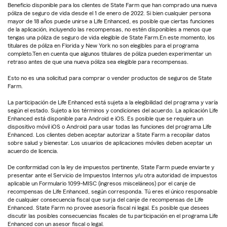
Beneficio disponible para los clientes de State Farm que han comprado una nueva
póliza de seguro de vida desde el 1 de enero de 2022. Si bien cualquier persona
mayor de 18 años puede unirse a Life Enhanced, es posible que ciertas funciones
de la aplicación, incluyendo las recompensas, no estén disponibles a menos que
tengas una póliza de seguro de vida elegible de State Farm.En este momento, los
titulares de póliza en Florida y New York no son elegibles para el programa
completo.Ten en cuenta que algunos titulares de póliza pueden experimentar un
retraso antes de que una nueva póliza sea elegible para recompensas.
Esto no es una solicitud para comprar o vender productos de seguros de State
Farm.
La participación de Life Enhanced está sujeta a la elegibilidad del programa y varía
según el estado. Sujeto a los términos y condiciones del acuerdo. La aplicación Life
Enhanced está disponible para Android e iOS. Es posible que se requiera un
dispositivo móvil iOS o Android para usar todas las funciones del programa Life
Enhanced. Los clientes deben aceptar autorizar a State Farm a recopilar datos
sobre salud y bienestar. Los usuarios de aplicaciones móviles deben aceptar un
acuerdo de licencia.
De conformidad con la ley de impuestos pertinente, State Farm puede enviarte y
presentar ante el Servicio de Impuestos Internos y/u otra autoridad de impuestos
aplicable un Formulario 1099-MISC (ingresos misceláneos) por el canje de
recompensas de Life Enhanced, según corresponda. Tú eres el único responsable
de cualquier consecuencia fiscal que surja del canje de recompensas de Life
Enhanced. State Farm no provee asesoría fiscal ni legal. Es posible que desees
discutir las posibles consecuencias fiscales de tu participación en el programa Life
Enhanced con un asesor fiscal o legal.