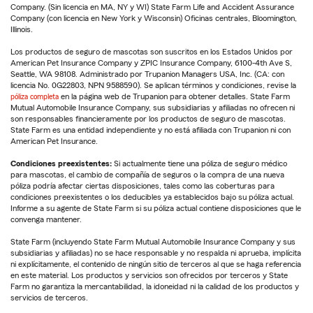
Company. (Sin licencia en MA, NY y WI) State Farm Life and Accident Assurance
Company (con licencia en New York y Wisconsin) Oficinas centrales, Bloomington,
Illinois.
Los productos de seguro de mascotas son suscritos en los Estados Unidos por
American Pet Insurance Company y ZPIC Insurance Company, 6100-4th Ave S,
Seattle, WA 98108. Administrado por Trupanion Managers USA, Inc. (CA: con
licencia No. 0G22803, NPN 9588590). Se aplican términos y condiciones, revise la
póliza completa
en la página web de Trupanion para obtener detalles. State Farm
Mutual Automobile Insurance Company, sus subsidiarias y afiliadas no ofrecen ni
son responsables financieramente por los productos de seguro de mascotas.
State Farm es una entidad independiente y no está afiliada con Trupanion ni con
American Pet Insurance.
Condiciones preexistentes:
Si actualmente tiene una póliza de seguro médico
para mascotas, el cambio de compañía de seguros o la compra de una nueva
póliza podría afectar ciertas disposiciones, tales como las coberturas para
condiciones preexistentes o los deducibles ya establecidos bajo su póliza actual.
Informe a su agente de State Farm si su póliza actual contiene disposiciones que le
convenga mantener.
State Farm (incluyendo State Farm Mutual Automobile Insurance Company y sus
subsidiarias y afiliadas) no se hace responsable y no respalda ni aprueba, implícita
ni explícitamente, el contenido de ningún sitio de terceros al que se haga referencia
en este material. Los productos y servicios son ofrecidos por terceros y State
Farm no garantiza la mercantabilidad, la idoneidad ni la calidad de los productos y
servicios de terceros.