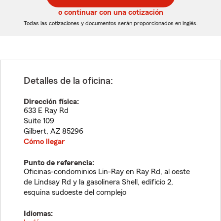
5
5
o continuar con una cotización
dígitos
dígitos
Todas las cotizaciones y documentos serán proporcionados en inglés.
Detalles de la oficina:
Dirección física:
633 E Ray Rd
Suite 109
Gilbert
,
AZ
85296
Cómo llegar
Punto de referencia:
Oficinas-condominios Lin-Ray en Ray Rd, al oeste
de Lindsay Rd y la gasolinera Shell, edificio 2,
esquina sudoeste del complejo
Idiomas: